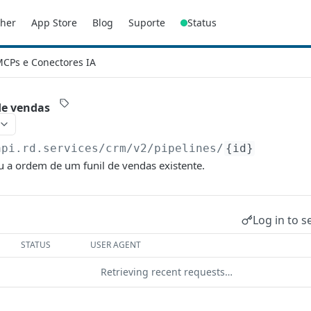
sher
App Store
Blog
Suporte
Status
CPs e Conectores IA
de vendas
api.rd.services/crm/v2
/pipelines/
{id}
u a ordem de um funil de vendas existente.
Log in to s
STATUS
USER AGENT
Retrieving recent requests…