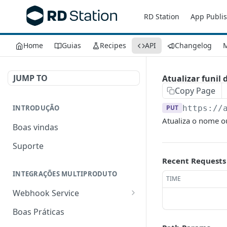
RD Station
App Publi
Home
Guias
Recipes
API
Changelog
M
JUMP TO
Atualizar funil 
Copy Page
INTRODUÇÃO
PUT
https://
Atualiza o nome o
Boas vindas
Suporte
Recent Requests
INTEGRAÇÕES MULTIPRODUTO
TIME
Webhook Service
Criar um webhook
POST
Boas Práticas
Listar todos os webhooks
GET