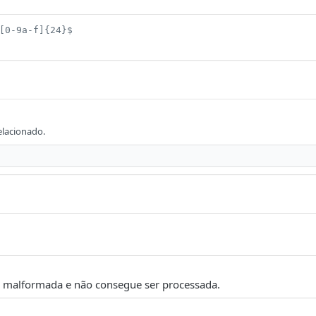
[0-9a-f]{24}$
elacionado.
á malformada e não consegue ser processada.