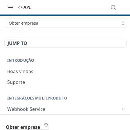
API
Obter empresa
JUMP TO
INTRODUÇÃO
Boas vindas
Suporte
INTEGRAÇÕES MULTIPRODUTO
Webhook Service
Criar um webhook
POST
Boas Práticas
Obter empresa
Listar todos os webhooks
GET