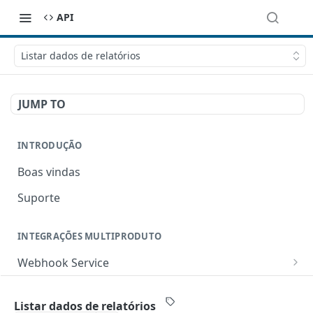
API
Listar dados de relatórios
JUMP TO
INTRODUÇÃO
Boas vindas
Suporte
INTEGRAÇÕES MULTIPRODUTO
Webhook Service
Criar um webhook
POST
Boas Práticas
Listar dados de relatórios
Listar todos os webhooks
GET