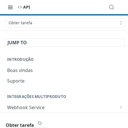
API
Obter tarefa
JUMP TO
INTRODUÇÃO
Boas vindas
Suporte
INTEGRAÇÕES MULTIPRODUTO
Webhook Service
Criar um webhook
POST
Boas Práticas
Obter tarefa
Listar todos os webhooks
GET