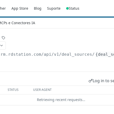
sher
App Store
Blog
Suporte
Status
CPs e Conectores IA
crm.rdstation.com/api/v1
/deal_sources/
{deal_s
Log in to s
STATUS
USER AGENT
Retrieving recent requests…