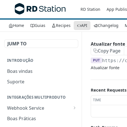
RD Station
App Publi
Home
Guias
Recipes
API
Changelog
M
JUMP TO
Atualizar fonte
Copy Page
INTRODUÇÃO
PUT
https://
Atualizar fonte
Boas vindas
Suporte
Recent Requests
INTEGRAÇÕES MULTIPRODUTO
TIME
Webhook Service
Criar um webhook
POST
Boas Práticas
Listar todos os webhooks
GET