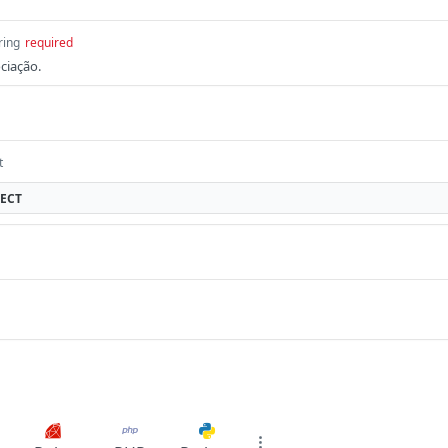
ring
required
ciação.
t
ECT