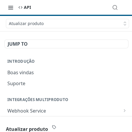
API
Atualizar produto
JUMP TO
INTRODUÇÃO
Boas vindas
Suporte
INTEGRAÇÕES MULTIPRODUTO
Webhook Service
Criar um webhook
POST
Boas Práticas
Atualizar produto
Listar todos os webhooks
GET