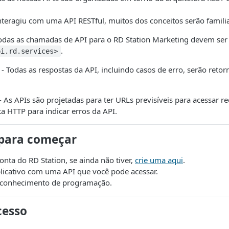
interagiu com uma API RESTful, muitos dos conceitos serão famili
odas as chamadas de API para o RD Station Marketing devem ser 
.
pi.rd.services>
- Todas as respostas da API, incluindo casos de erro, serão ret
- As APIs são projetadas para ter URLs previsíveis para acessar re
a HTTP para indicar erros da API.
 para começar
nta do RD Station, se ainda não tiver,
crie uma aqui
.
licativo com uma API que você pode acessar.
conhecimento de programação.
cesso