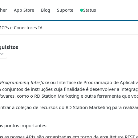
sher
App Store
Blog
Suporte
Status
CPs e Conectores IA
quisitos
 Programming Interface
ou Interface de Programação de Aplicati
onjuntos de instruções cuja finalidade é desenvolver a integraç
twares, como o RD Station Marketing e outra ferramenta que você
ntrar a coleção de recursos do RD Station Marketing para realiza
ns pontos importantes:
s as nossas APIs são organizadas em torno da arquitetura REST e