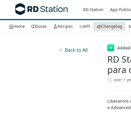
RD Station
App Publi
Home
Guias
Recipes
API
Changelog
M
Added
Back to All
RD St
para 
over 1 y
Liberamos o
e Advanced