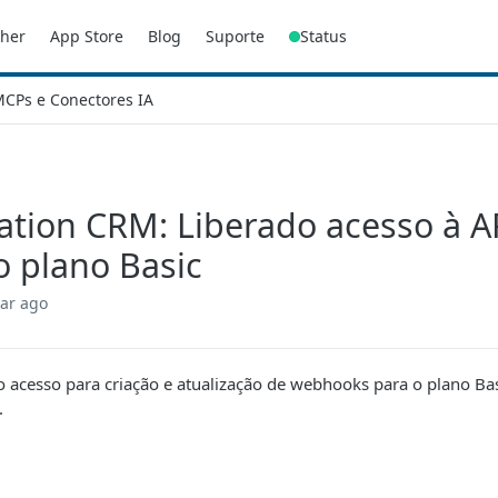
sher
App Store
Blog
Suporte
Status
CPs e Conectores IA
ation CRM: Liberado acesso à 
o plano Basic
ear ago
 acesso para criação e atualização de webhooks para o plano Ba
.